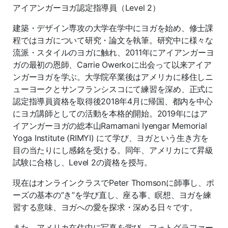
アイアンガーヨガ認定指導員（Level 2）
建築・デザイン専攻の大学在学中にヨガを始め、修士課
程ではヨガについて研究・論文を執筆。研究中に様々な
流派・スタイルのヨガに触れ、2011年にアイアンガーヨ
ガの最初の恩師、Carrie Owerkoに出会って以来アイア
ンガーヨガを学ぶ。大学院卒業後はアメリカに移住しニ
ューヨークとサンフランシスコにて練習を深め、正式に
認定指導員資格を取得後2018年4月に帰国、都内を中心
にヨガ講師としての活動を本格的開始。2019年にはア
イアンガーヨガの総本山Ramamani Iyengar Memorial
Yoga Institute (RIMYI) にて学び、ヨガという生き方を
目の当たりにし感銘を受ける。同年、アメリカにて昇級
試験に合格し、Level 2の資格を授与。
現在はオンラインクラスでPeter Thomsonに師事し、ポ
ーズの基本の”き”を学び直し、座る事、瞑想、ヨガを練
習する意味、ヨガへの愛を探求・深める日々です。
また、アメリカ在住中に写真を学び、フォトグラファー