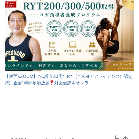
【対面&ZOOM】IYC設立30周年RYT(全米ヨガアライアンス）認定
特別企画1年間参加放題
対面受講＆オンラ…