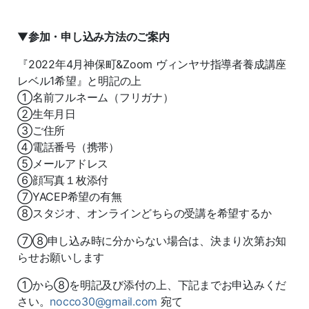
▼
参加・申し込み方法のご案内
『2022年4月神保町&Zoom ヴィンヤサ指導者養成講座
レベル1希望』と明記の上
①名前フルネーム（フリガナ）
②生年月日
③ご住所
④電話番号（携帯）
⑤メールアドレス
⑥顔写真１枚添付
⑦YACEP希望の有無
⑧スタジオ、オンラインどちらの受講を希望するか
⑦⑧申し込み時に分からない場合は、決まり次第お知
らせお願いします
①から⑧を明記及び添付の上、下記までお申込みくだ
さい。
nocco30@gmail.com
宛て