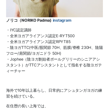
ノリコ（NORIKO Padma)
instagram
・IYC認定講師
・全米ヨガアライアンス認定E-RYT500
・全米ヨガアライアンス認定RPYT85
・陰ヨガTTC(中医/股関節 70H、筋膜/脊椎 230H、陰陽
フロー/肩関節/ヨガニドラ 50H)
・Jophee（陰ヨガ創始者ポールグリリーのシニアアシ
スタント）がTTCアシスタントとして指名する陰ヨガテ
ィーチャー
海外で10年以上暮らし、日常的にアシュタンガヨガの練
習を続けている。
在住歴の長い上海では、