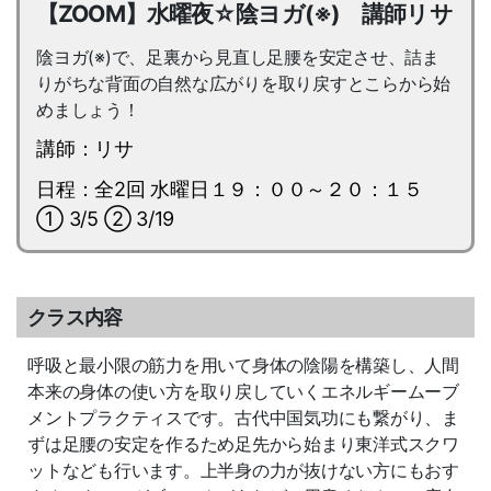
【ZOOM】水曜夜☆陰ヨガ(※) 講師リサ
陰ヨガ(※)で、足裏から見直し足腰を安定させ、詰ま
りがちな背面の自然な広がりを取り戻すとこらから始
めましょう！
講師：リサ
日程：全2回 水曜日１９：００～２０：１５
① 3/5 ② 3/19
クラス内容
呼吸と最小限の筋力を用いて身体の陰陽を構築し、人間
本来の身体の使い方を取り戻していくエネルギームーブ
メントプラクティスです。古代中国気功にも繋がり、ま
ずは足腰の安定を作るため足先から始まり東洋式スクワ
ットなども行います。上半身の力が抜けない方にもおす