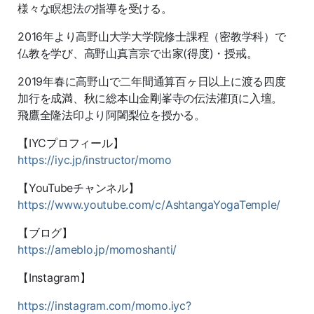
様々な瞑想法の指導を受ける。
2016年より高野山大学大学院修士課程（密教学科）で
仏教を学び、高野山真言宗で出家(得度)・授戒。
2019年春に高野山で二年間通算百ヶ日以上に渡る四度
加行を成満、秋に総本山金剛峯寺の伝法灌頂に入壇。
飛鷹全隆法印より阿闍梨位を授かる。
【IYCプロフィール】
https://iyc.jp/instructor/momo
【YouTubeチャンネル】
https://www.youtube.com/c/AshtangaYogaTemple/
【ブログ】
https://ameblo.jp/momoshanti/
【Instagram】
https://instagram.com/momo.iyc?