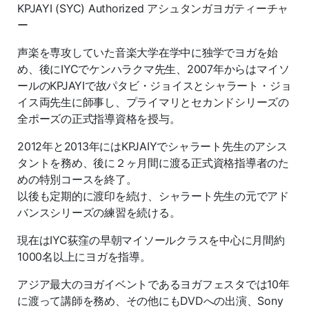
KPJAYI (SYC) Authorized アシュタンガヨガティーチャ
ー
声楽を専攻していた音楽大学在学中に独学でヨガを始
め、後にIYCでケンハラクマ先生、2007年からはマイソ
ールのKPJAYIで故パタビ・ジョイスとシャラート・ジョ
イス両先生に師事し、プライマリとセカンドシリーズの
全ポーズの正式指導資格を授与。
2012年と2013年にはKPJAIYでシャラート先生のアシス
タントを務め、後に２ヶ月間に渡る正式資格指導者のた
めの特別コースを終了。
以後も定期的に渡印を続け、シャラート先生の元でアド
バンスシリーズの練習を続ける。
現在はIYC荻窪の早朝マイソールクラスを中心に月間約
1000名以上にヨガを指導。
アジア最大のヨガイベントであるヨガフェスタでは10年
に渡って講師を務め、その他にもDVDへの出演、Sony