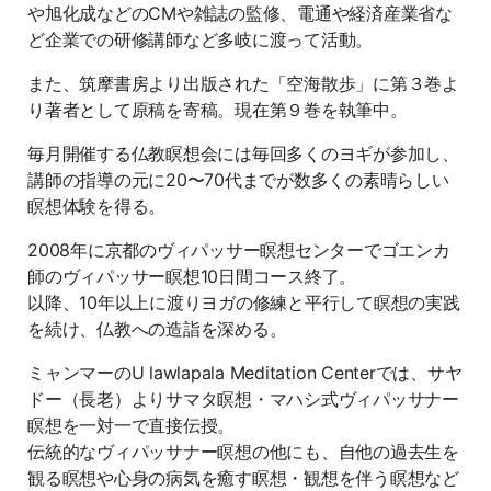
や旭化成などのCMや雑誌の監修、電通や経済産業省な
ど企業での研修講師など多岐に渡って活動。
また、筑摩書房より出版された「空海散歩」に第３巻よ
り著者として原稿を寄稿。現在第９巻を執筆中。
毎月開催する仏教瞑想会には毎回多くのヨギが参加し、
講師の指導の元に20〜70代までが数多くの素晴らしい
瞑想体験を得る。
2008年に京都のヴィパッサー瞑想センターでゴエンカ
師のヴィパッサー瞑想10日間コース終了。
以降、10年以上に渡りヨガの修練と平行して瞑想の実践
を続け、仏教への造詣を深める。
ミャンマーのU lawlapala Meditation Centerでは、サヤ
ドー（長老）よりサマタ瞑想・マハシ式ヴィパッサナー
瞑想を一対一で直接伝授。
伝統的なヴィパッサナー瞑想の他にも、自他の過去生を
観る瞑想や心身の病気を癒す瞑想・観想を伴う瞑想など